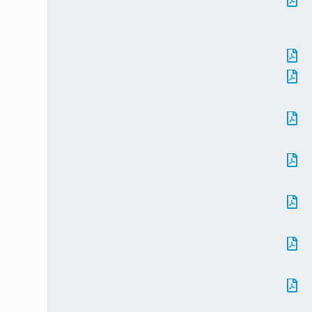






