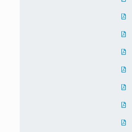






