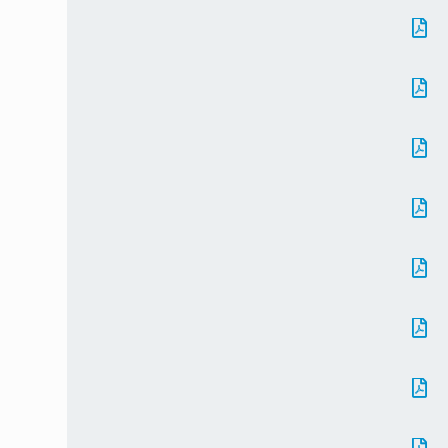







