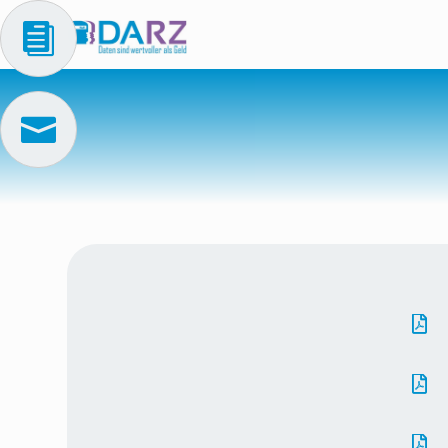




