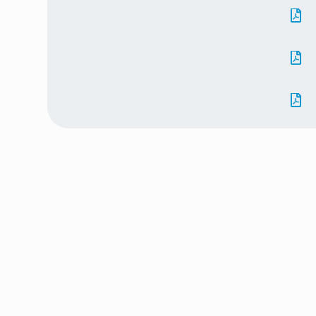


