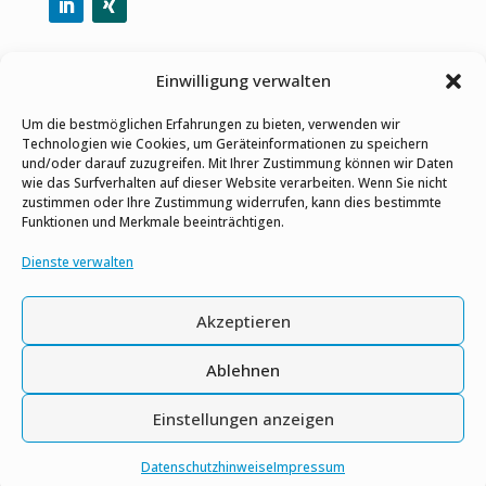
Per E-Mail teilen
Einwilligung verwalten
Um die bestmöglichen Erfahrungen zu bieten, verwenden wir
Technologien wie Cookies, um Geräteinformationen zu speichern
und/oder darauf zuzugreifen. Mit Ihrer Zustimmung können wir Daten
wie das Surfverhalten auf dieser Website verarbeiten. Wenn Sie nicht
Datenschutz-Bestimmungen
zustimmen oder Ihre Zustimmung widerrufen, kann dies bestimmte
Funktionen und Merkmale beeinträchtigen.
Impressum
Dienste verwalten
Gleichstellungshinweis
Akzeptieren
Kontaktieren Sie uns
Ablehnen
Einstellungen anzeigen
Copyright © Alle Rechte vorbehalten.
Datenschutzhinweise
Impressum