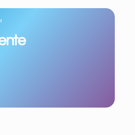
H
iente