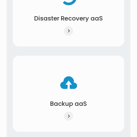
Disaster Recovery aaS
5

Backup aaS
5