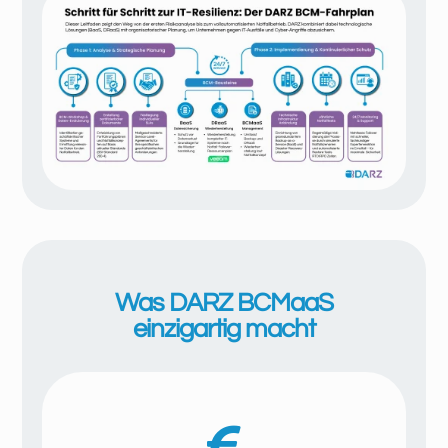
Was DARZ BCMaaS
einzigartig macht