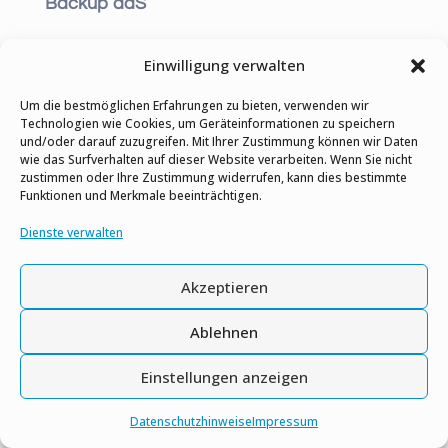
Backup aaS
Connectivity aaS
Einwilligung verwalten
Internet aaS
Um die bestmöglichen Erfahrungen zu bieten, verwenden wir
Technologien wie Cookies, um Geräteinformationen zu speichern
Business Continuity
und/oder darauf zuzugreifen. Mit Ihrer Zustimmung können wir Daten
Management aaS
wie das Surfverhalten auf dieser Website verarbeiten. Wenn Sie nicht
zustimmen oder Ihre Zustimmung widerrufen, kann dies bestimmte
Funktionen und Merkmale beeinträchtigen.
Firewall aaS
Dienste verwalten
Disaster Recovery aaS
Akzeptieren
Kontaktieren Sie uns
Ablehnen
Julius-Reiber-Str. 11
Einstellungen anzeigen
64293 Darmstadt, Deutschland
Datenschutzhinweise
Impressum