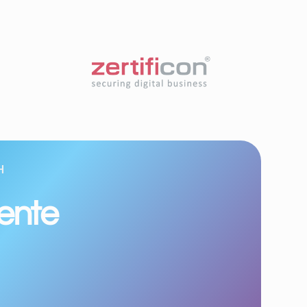
H
iente