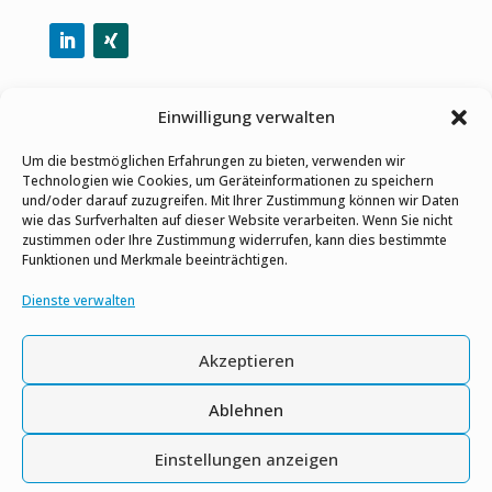
Per E-Mail teilen
Einwilligung verwalten
Um die bestmöglichen Erfahrungen zu bieten, verwenden wir
Technologien wie Cookies, um Geräteinformationen zu speichern
und/oder darauf zuzugreifen. Mit Ihrer Zustimmung können wir Daten
wie das Surfverhalten auf dieser Website verarbeiten. Wenn Sie nicht
Datenschutz-Bestimmungen
zustimmen oder Ihre Zustimmung widerrufen, kann dies bestimmte
Funktionen und Merkmale beeinträchtigen.
Impressum
Dienste verwalten
Gleichstellungshinweis
Akzeptieren
Kontaktieren Sie uns
Ablehnen
Einstellungen anzeigen
Copyright © Alle Rechte vorbehalten.