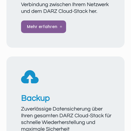
Verbindung zwischen Ihrem Netzwerk
und dem DARZ Cloud-Stack her.
Eine VPN schützt Ihre Daten und
Mehr erfahren
Kommunikation vor unbefugtem Zugriff,
ermöglicht sicheren Fernzugriff auf Server
und Anwendungen und sorgt dafür, dass
Ihre Cloud-Ressourcen jederzeit
zuverlässig und vertraulich genutzt werden
können. VPNs bieten zudem eine flexible

Integration in bestehende Netzwerke und
gewährleisten, dass Unternehmensdaten
auch über öffentliche Netze sicher bleiben.
Backup
Zuverlässige Datensicherung über
Ihren gesamten DARZ Cloud-Stack für
schnelle Wiederherstellung und
maximale Sicherheit