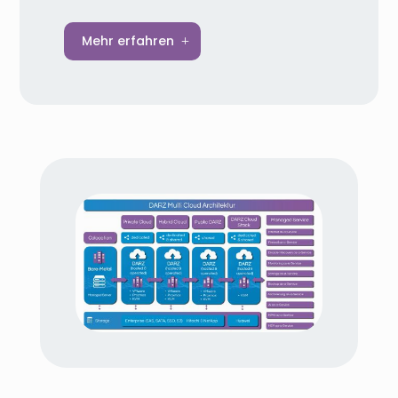
Ein professioneller Backup‑Service sichert
Mehr erfahren
Ihre Daten automatisch und zuverlässig in
der Cloud, sodass sie im Notfall schnell
wiederhergestellt werden können.
Automatisierte Sicherung & einfache
Verwaltung
Daten werden nach definierten Zeitplänen
automatisch gesichert und verschlüsselt
gespeichert, sodass Sie jederzeit die
Kontrolle behalten.
Schnelle Wiederherstellung
Komplette Systeme, einzelne Dateien oder
Datenbanken lassen sich schnell
wiederherstellen, um Ausfallzeiten zu
minimieren.
Skalierbare Cloud‑Lösung