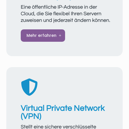
Eine öffentliche IP-Adresse in der
Cloud, die Sie flexibel Ihren Servern
zuweisen und jederzeit ändern können.
Elastic IP (EIP) bieten Ihnen statische
Mehr erfahren
öffentliche IP-Adressen und flexibel
skalierbare Bandbreiten für Ihre Cloud-
Ressourcen, damit diese zuverlässig mit
dem Internet kommunizieren können. EIPs
lassen sich einfach an Server, Load
Balancer oder Gateways binden und bei
Bedarf wieder lösen, wobei Änderungen

sofort wirksam werden.
Virtual Private Network
(VPN)
Stellt eine sichere verschlüsselte