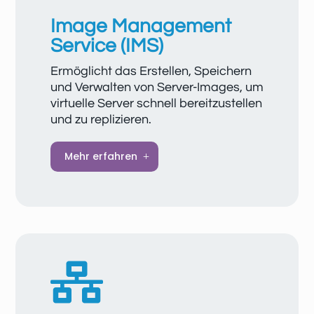
schnelle Wiederherstellung.
Image Management
Service (IMS)
Ermöglicht das Erstellen, Speichern
und Verwalten von Server-Images, um
virtuelle Server schnell bereitzustellen
und zu replizieren.
Image Management Service (IMS) ist eine
Mehr erfahren
leistungsstarke Plattform zur Verwaltung
von Server-Images, die das Erstellen,
Bereitstellen und Aktualisieren von Cloud-
Servern erheblich vereinfacht. Mit IMS
können Sie private oder öffentliche Images
nutzen, um schnell standardisierte oder
individuell angepasste Umgebungen

bereitzustellen. Die Images werden sicher
gespeichert, unterstützen zuverlässige
Backups und ermöglichen eine konsistente,