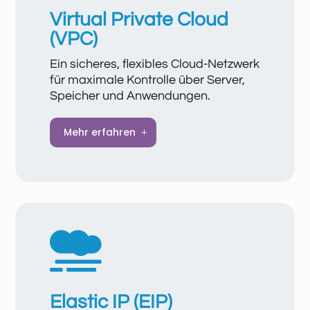
effiziente Verwaltung Ihrer
Virtual Private Cloud
Serverlandschaft.
(VPC)
Ein sicheres, flexibles Cloud-Netzwerk
für maximale Kontrolle über Server,
Speicher und Anwendungen.
Eine VPC ermöglicht die Einrichtung
Mehr erfahren
isolierter, sicherer Cloud-Netzwerke, in
denen Ihre Ressourcen geschützt
miteinander, mit dem Internet oder mit
lokalen Netzwerken kommunizieren können.
Sie bietet flexible
Bereitstellungsmöglichkeiten, skalierbare

Netzwerkressourcen sowie umfassende
Sicherheitsfunktionen wie Netzwerk-ACLs
und Sicherheitsgruppen.
Elastic IP (EIP)