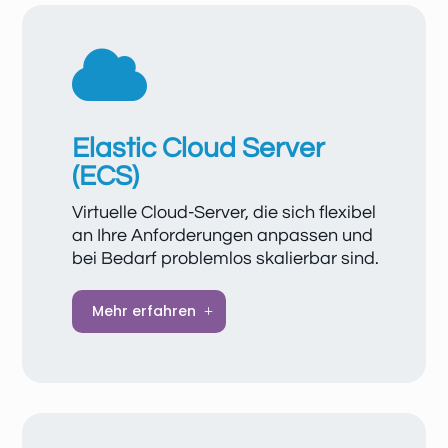

Elastic Cloud Server
(ECS)
Virtuelle Cloud-Server, die sich flexibel
an Ihre Anforderungen anpassen und
bei Bedarf problemlos skalierbar sind.
Unsere virtuellen Cloud-Server liefern
Mehr erfahren
zuverlässige Leistung, hohe Flexibilität und
maximale Ausfallsicherheit. Bezahlen Sie
nur, was Sie nutzen – dank unserem On-
Demand-Preismodell sparen Sie Kosten
und erweitern Ihre Ressourcen bei Bedarf.