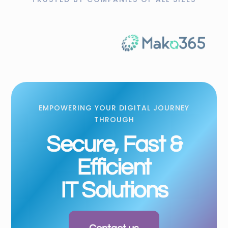
EMPOWERING YOUR DIGITAL JOURNEY
THROUGH
Secure, Fast &
Efficient
IT Solutions