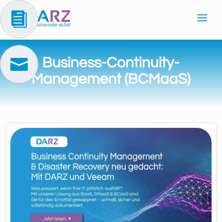

Business-Continuity-

Management (BCMaaS)