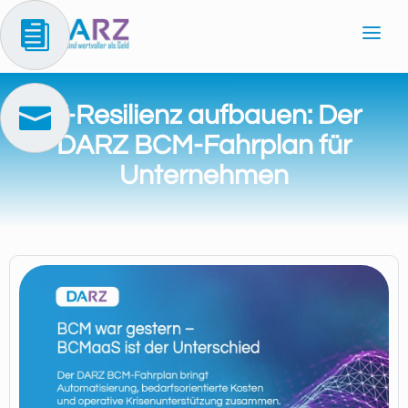

IT-Resilienz aufbauen: Der

DARZ BCM-Fahrplan für
Unternehmen